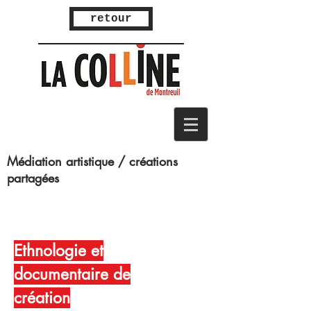
retour
Médiation artistique / créations
partagées
Ethno
logie et
documentaire de
création